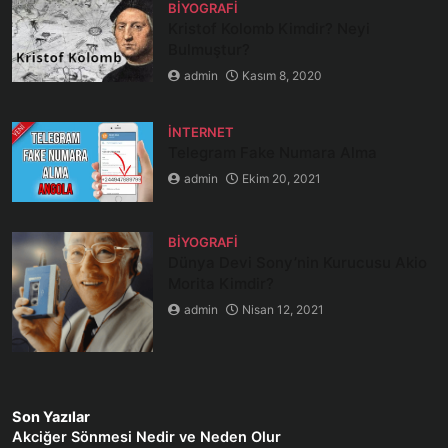
BIYOGRAFI
Kristof Kolomb Kimdir? Neyi
Bulmuştur?
admin
Kasım 8, 2020
İNTERNET
Telegram Fake Numara Alma
admin
Ekim 20, 2021
BIYOGRAFI
Dünya Devi Sony’nin Kurucusu Akio
Morita Kimdir?
admin
Nisan 12, 2021
Son Yazılar
Akciğer Sönmesi Nedir ve Neden Olur