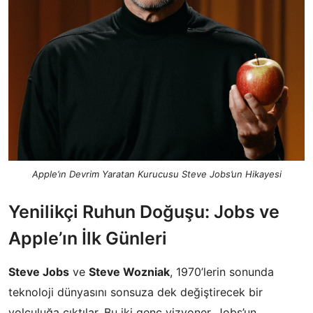
Apple’ın Devrim Yaratan Kurucusu Steve Jobs’un Hikayesi
Yenilikçi Ruhun Doğuşu: Jobs ve
Apple’ın İlk Günleri
Steve Jobs
ve
Steve Wozniak
, 1970’lerin sonunda
teknoloji dünyasını sonsuza dek değiştirecek bir
yolculuğa çıktılar. Bu iki genç vizyoner, Jobs’un