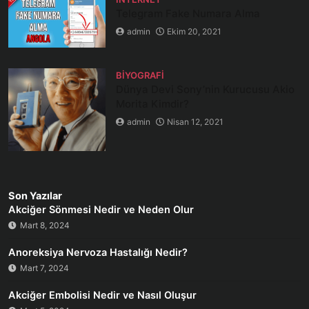
Telegram Fake Numara Alma
admin
Ekim 20, 2021
BIYOGRAFI
Dünya Devi Sony’nin Kurucusu Akio
Morita Kimdir?
admin
Nisan 12, 2021
Son Yazılar
Akciğer Sönmesi Nedir ve Neden Olur
Mart 8, 2024
Anoreksiya Nervoza Hastalığı Nedir?
Mart 7, 2024
Akciğer Embolisi Nedir ve Nasıl Oluşur