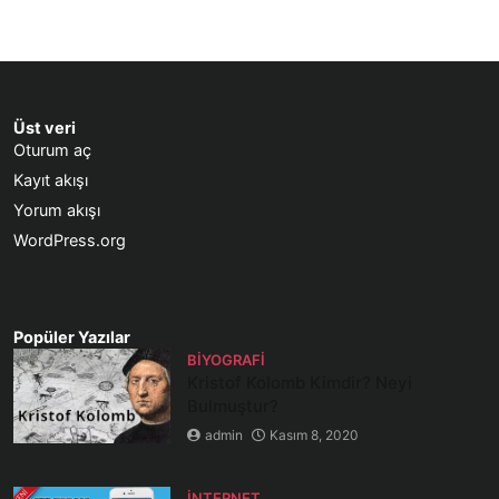
Üst veri
Oturum aç
Kayıt akışı
Yorum akışı
WordPress.org
Popüler Yazılar
BIYOGRAFI
Kristof Kolomb Kimdir? Neyi
Bulmuştur?
admin
Kasım 8, 2020
İNTERNET