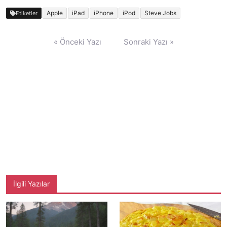
Apple
iPad
iPhone
iPod
Steve Jobs
Etiketler
Yazı
« Önceki Yazı
Sonraki Yazı »
gezinmesi
İlgili Yazılar