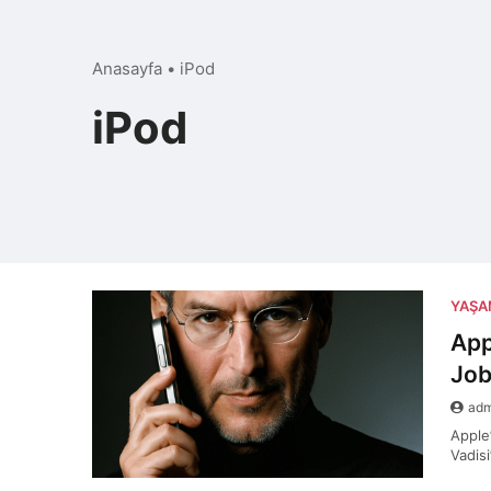
Anasayfa
•
iPod
iPod
YAŞ
App
Job
ad
Apple
Vadisi
kalıc