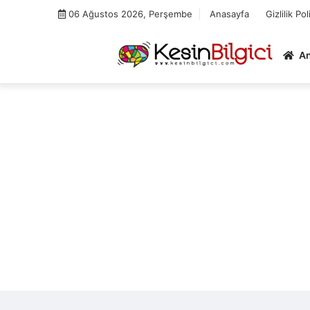
Skip
06 Ağustos 2026, Perşembe
Anasayfa
Gizlilik Pol
to
content
A