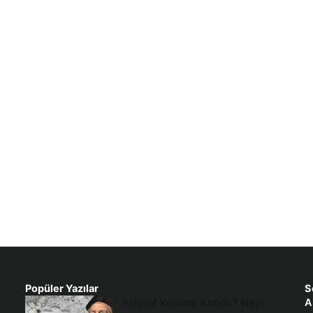
Popüler Yazılar
S
Kristof Kolomb Kimdir? Neyi
A