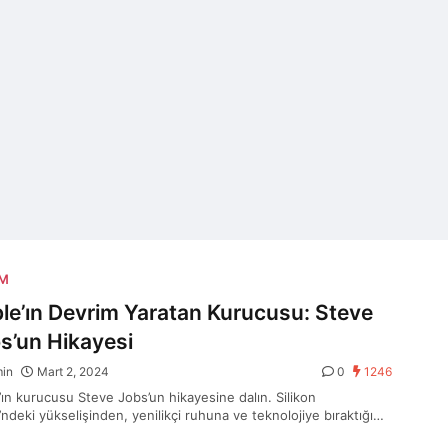
AM
le’ın Devrim Yaratan Kurucusu: Steve
s’un Hikayesi
min
Mart 2, 2024
0
1246
’ın kurucusu Steve Jobs’un hikayesine dalın. Silikon
’ndeki yükselişinden, yenilikçi ruhuna ve teknolojiye bıraktığı
ı etkiye kadar, Jobs’un devrim yaratan yolculuğunu keşfedin.