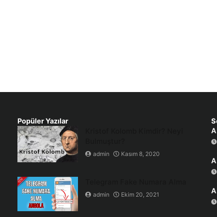
Popüler Yazılar
S
Kristof Kolomb Kimdir? Neyi
A
Bulmuştur?
admin
Kasım 8, 2020
A
Telegram Fake Numara Alma
A
admin
Ekim 20, 2021