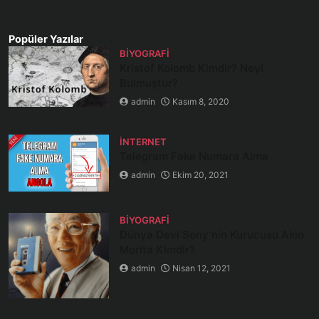
Popüler Yazılar
BIYOGRAFI
Kristof Kolomb Kimdir? Neyi
Bulmuştur?
admin
Kasım 8, 2020
İNTERNET
Telegram Fake Numara Alma
admin
Ekim 20, 2021
BIYOGRAFI
Dünya Devi Sony’nin Kurucusu Akio
Morita Kimdir?
admin
Nisan 12, 2021