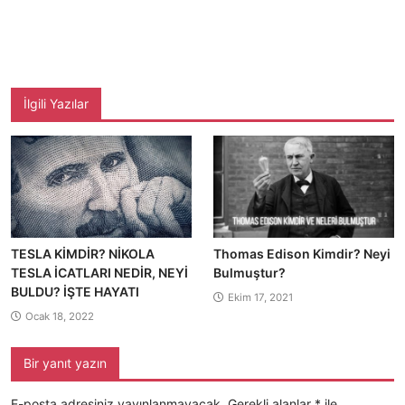
İlgili Yazılar
TESLA KİMDİR? NİKOLA
Thomas Edison Kimdir? Neyi
TESLA İCATLARI NEDİR, NEYİ
Bulmuştur?
BULDU? İŞTE HAYATI
Ekim 17, 2021
Ocak 18, 2022
Bir yanıt yazın
E-posta adresiniz yayınlanmayacak.
Gerekli alanlar
*
ile