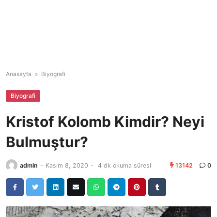
Anasayfa
»
Biyografi
Biyografi
Kristof Kolomb Kimdir? Neyi
Bulmuştur?
admin
-
Kasım 8, 2020
-
4 dk okuma süresi
13142
0