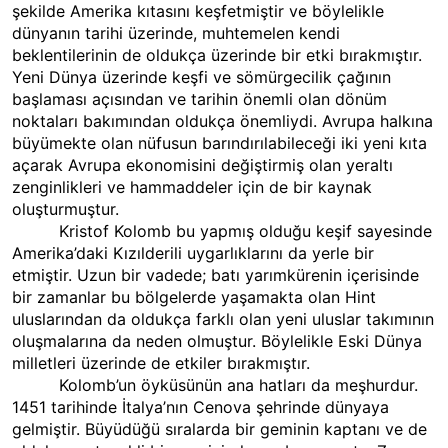
şekilde Amerika kıtasını keşfetmiştir ve böylelikle
dünyanın tarihi üzerinde, muhtemelen kendi
beklentilerinin de oldukça üzerinde bir etki bırakmıştır.
Yeni
Dünya
üzerinde keşfi ve sömürgecilik çağının
başlaması açısından ve tarihin önemli olan dönüm
noktaları bakımından oldukça önemliydi. Avrupa halkına
büyümekte olan nüfusun barındırılabileceği iki yeni kıta
açarak Avrupa ekonomisini değiştirmiş olan yeraltı
zenginlikleri ve hammaddeler için de bir kaynak
oluşturmuştur.
Kristof Kolomb bu yapmış olduğu keşif sayesinde
Amerika’daki Kızılderili uygarlıklarını da yerle bir
etmiştir. Uzun bir vadede; batı yarımkürenin içerisinde
bir zamanlar bu bölgelerde yaşamakta olan Hint
uluslarından da oldukça farklı olan yeni uluslar takımının
oluşmalarına da neden olmuştur. Böylelikle Eski Dünya
milletleri üzerinde de etkiler bırakmıştır.
Kolomb’un öyküsünün ana hatları da meşhurdur.
1451 tarihinde İtalya’nın Cenova şehrinde dünyaya
gelmiştir. Büyüdüğü sıralarda bir geminin kaptanı ve de