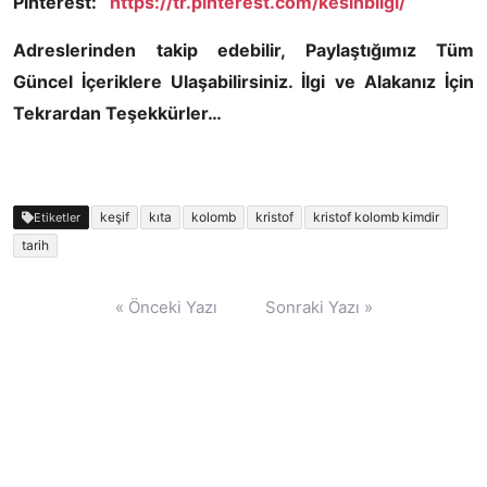
Pinterest:
https://tr.pinterest.com/kesinbilgi/
Adreslerinden takip edebilir, Paylaştığımız Tüm
Güncel İçeriklere Ulaşabilirsiniz. İlgi ve Alakanız İçin
Tekrardan Teşekkürler…
keşif
kıta
kolomb
kristof
kristof kolomb kimdir
Etiketler
tarih
Yazı
« Önceki Yazı
Sonraki Yazı »
gezinmesi