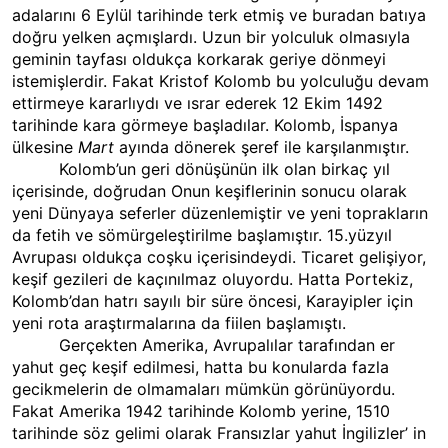
adalarını 6 Eylül tarihinde terk etmiş ve buradan batıya
doğru yelken açmışlardı. Uzun bir yolculuk olmasıyla
geminin tayfası oldukça korkarak geriye dönmeyi
istemişlerdir. Fakat Kristof Kolomb bu yolculuğu devam
ettirmeye kararlıydı ve ısrar ederek 12 Ekim 1492
tarihinde kara görmeye başladılar. Kolomb, İspanya
ülkesine
Mart
ayında dönerek şeref ile karşılanmıştır.
Kolomb’un geri dönüşünün ilk olan birkaç yıl
içerisinde, doğrudan Onun keşiflerinin sonucu olarak
yeni Dünyaya seferler düzenlemiştir ve yeni toprakların
da fetih ve sömürgeleştirilme başlamıştır. 15.yüzyıl
Avrupası oldukça coşku içerisindeydi. Ticaret gelişiyor,
keşif gezileri de kaçınılmaz oluyordu. Hatta Portekiz,
Kolomb’dan hatrı sayılı bir süre öncesi, Karayipler için
yeni rota araştırmalarına da fiilen başlamıştı.
Gerçekten Amerika, Avrupalılar tarafından er
yahut geç keşif edilmesi, hatta bu konularda fazla
gecikmelerin de olmamaları mümkün görünüyordu.
Fakat Amerika 1942 tarihinde Kolomb yerine, 1510
tarihinde söz gelimi olarak Fransızlar yahut İngilizler’ in