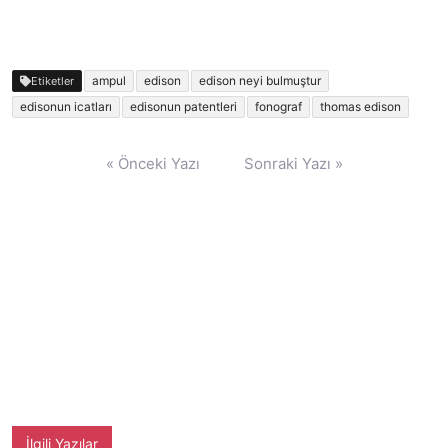
ampul
edison
edison neyi bulmuştur
Etiketler
edisonun icatları
edisonun patentleri
fonograf
thomas edison
Yazı
« Önceki Yazı
Sonraki Yazı »
gezinmesi
İlgili Yazılar