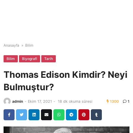
Anasayfa
»
Bilim
Bilim
Biyografi
Tarih
Thomas Edison Kimdir? Neyi
Bulmuştur?
admin
-
Ekim 17, 2021
-
18 dk okuma süresi
1300
1