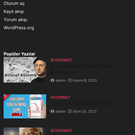
Oturum aç
Kayıt akışı
Yorum akışı
WordPress.org
Popüler Yazılar
BIYOGRAFI
Kristof Kolomb Kimdir? Neyi
Bulmuştur?
admin
Kasım 8, 2020
İNTERNET
Telegram Fake Numara Alma
admin
Ekim 20, 2021
BIYOGRAFI