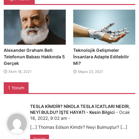
Alexander Graham Bell:
Teknolojik Gelişmeler
Telefonun Babası Hakkında 5
İnsanlara Adapte Edilebilir
Gerçek
Mi?
Ekim 18, 2021
Mayıs 23, 2021
1 Yorum
TESLA KİMDİR? NİKOLA TESLA İCATLARI NEDİR,
NEYİ BULDU? İŞTE HAYATI - Kesin Bilgici
-
Ocak
18, 2022, 9:02 am
-
[…] Thomas Edison Kimdir? Neyi Bulmuştur? […]