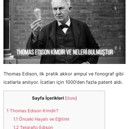
Thomas Edison, ilk pratik akkor ampul ve fonograf gibi
icatlarla anılıyor. İcatları için 1000’den fazla patent aldı.
Sayfa İçerikleri
[
Gizle
]
1
Thomas Edison Kimdir?
1.1
Önceki Hayatı ve Eğitimi
1.2
Telgrafçı Edison