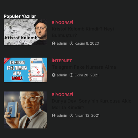
Popüler Yazılar
BIYOGRAFI
Kristof Kolomb Kimdir? Neyi
Bulmuştur?
admin
Kasım 8, 2020
İNTERNET
Telegram Fake Numara Alma
admin
Ekim 20, 2021
BIYOGRAFI
Dünya Devi Sony’nin Kurucusu Akio
Morita Kimdir?
admin
Nisan 12, 2021