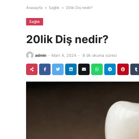
Anasayfa
»
Sağlık
»
20lik Diş nedir?
Sağlık
20lik Diş nedir?
admin
-
Mart 4, 2024
-
8 dk okuma süresi