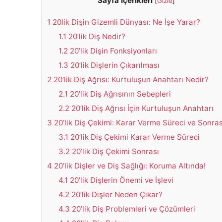
Sayfa İçerikleri
[
Gizle
]
1
20lik Dişin Gizemli Dünyası: Ne İşe Yarar?
1.1
20’lik Diş Nedir?
1.2
20’lik Dişin Fonksiyonları
1.3
20’lik Dişlerin Çıkarılması
2
20’lik Diş Ağrısı: Kurtuluşun Anahtarı Nedir?
2.1
20’lik Diş Ağrısının Sebepleri
2.2
20’lik Diş Ağrısı İçin Kurtuluşun Anahtarı
3
20’lik Diş Çekimi: Karar Verme Süreci ve Sonras
3.1
20’lik Diş Çekimi Karar Verme Süreci
3.2
20’lik Diş Çekimi Sonrası
4
20’lik Dişler ve Diş Sağlığı: Koruma Altında!
4.1
20’lik Dişlerin Önemi ve İşlevi
4.2
20’lik Dişler Neden Çıkar?
4.3
20’lik Diş Problemleri ve Çözümleri