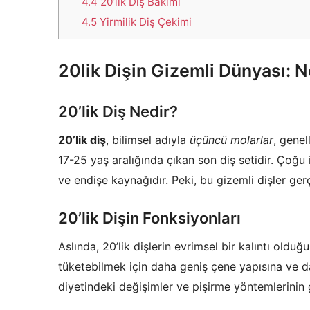
4.4
20’lik Diş Bakımı
4.5
Yirmilik Diş Çekimi
20lik Dişin Gizemli Dünyası: N
20’lik Diş Nedir?
20’lik diş
, bilimsel adıyla
üçüncü molarlar
, genel
17-25 yaş aralığında çıkan son diş setidir. Çoğu 
ve endişe kaynağıdır. Peki, bu gizemli dişler ger
20’lik Dişin Fonksiyonları
Aslında, 20’lik dişlerin evrimsel bir kalıntı oldu
tüketebilmek için daha geniş çene yapısına ve da
diyetindeki değişimler ve pişirme yöntemlerinin geli