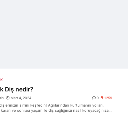
IK
ik Diş nedir?
min
Mart 4, 2024
0
1259
 dişlerinizin sırrını keşfedin! Ağrılarından kurtulmanın yolları,
kararı ve sonrası yaşam ile diş sağlığınızı nasıl koruyacağınıza
her şey burada.