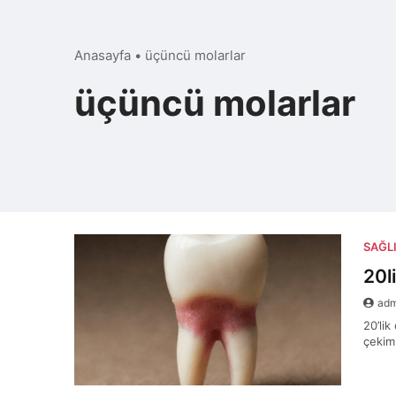
Anasayfa
•
üçüncü molarlar
üçüncü molarlar
SAĞL
20l
ad
20’lik
çekim 
dair 