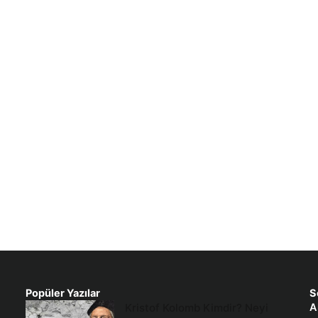
Popüler Yazılar
S
Kristof Kolomb Kimdir? Neyi
A