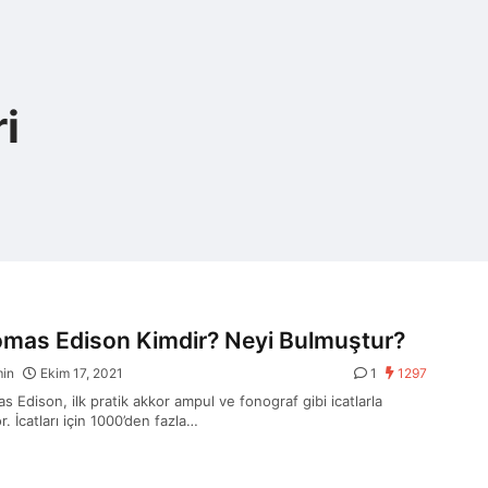
i
mas Edison Kimdir? Neyi Bulmuştur?
min
Ekim 17, 2021
1
1297
 Edison, ilk pratik akkor ampul ve fonograf gibi icatlarla
or. İcatları için 1000’den fazla…