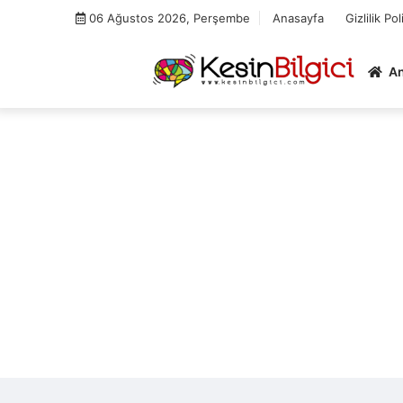
Skip
06 Ağustos 2026, Perşembe
Anasayfa
Gizlilik Pol
to
content
A