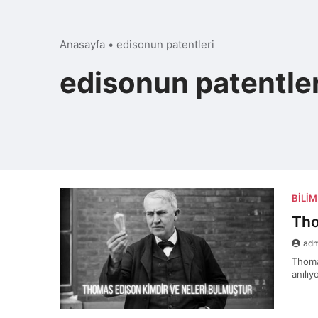
Anasayfa
•
edisonun patentleri
edisonun patentler
BILIM
Tho
ad
Thomas
anılıy