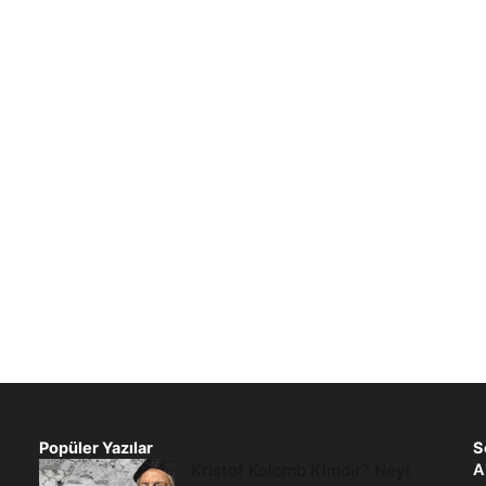
Popüler Yazılar
S
Kristof Kolomb Kimdir? Neyi
A