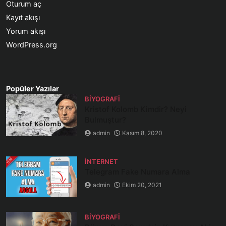
Oturum aç
Kayıt akışı
Yorum akışı
WordPress.org
Popüler Yazılar
BIYOGRAFI
Kristof Kolomb Kimdir? Neyi
Bulmuştur?
admin
Kasım 8, 2020
İNTERNET
Telegram Fake Numara Alma
admin
Ekim 20, 2021
BIYOGRAFI