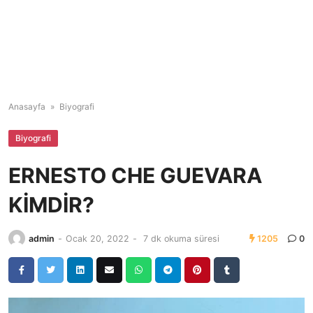
Anasayfa
»
Biyografi
Biyografi
ERNESTO CHE GUEVARA
KİMDİR?
admin
-
Ocak 20, 2022
-
7 dk okuma süresi
1205
0