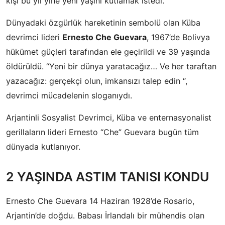
kişi bu yıl yine yeni yaşını kutlamak istedi.
Dünyadaki özgürlük hareketinin sembolü olan Küba
devrimci lideri
Ernesto Che Guevara
, 1967’de Bolivya
hükümet güçleri tarafından ele geçirildi ve 39 yaşında
öldürüldü. “Yeni bir dünya yaratacağız… Ve her taraftan
yazacağız: gerçekçi olun, imkansızı talep edin “,
devrimci mücadelenin sloganıydı.
Arjantinli Sosyalist Devrimci, Küba ve enternasyonalist
gerillaların lideri Ernesto “Che” Guevara bugün tüm
dünyada kutlanıyor.
2 YAŞINDA ASTIM TANISI KONDU
Ernesto Che Guevara 14 Haziran 1928’de Rosario,
Arjantin’de doğdu. Babası İrlandalı bir mühendis olan