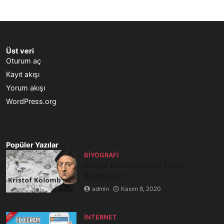
Üst veri
Oturum aç
Kayıt akışı
Yorum akışı
WordPress.org
Popüler Yazılar
BIYOGRAFI
Kristof Kolomb Kimdir? Neyi
Bulmuştur?
admin
Kasım 8, 2020
İNTERNET