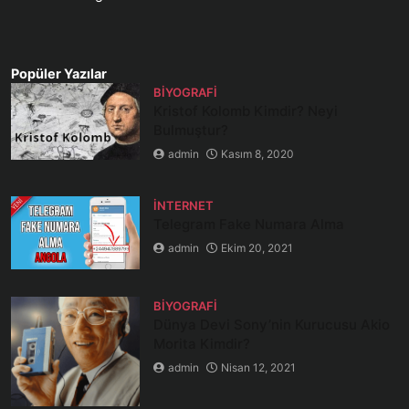
Popüler Yazılar
BIYOGRAFI
Kristof Kolomb Kimdir? Neyi
Bulmuştur?
admin
Kasım 8, 2020
İNTERNET
Telegram Fake Numara Alma
admin
Ekim 20, 2021
BIYOGRAFI
Dünya Devi Sony’nin Kurucusu Akio
Morita Kimdir?
admin
Nisan 12, 2021