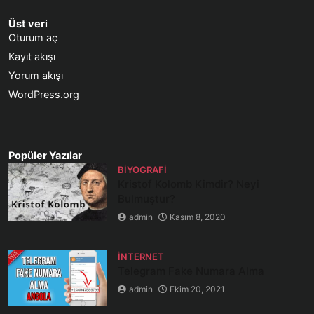
Üst veri
Oturum aç
Kayıt akışı
Yorum akışı
WordPress.org
Popüler Yazılar
BIYOGRAFI
Kristof Kolomb Kimdir? Neyi
Bulmuştur?
admin
Kasım 8, 2020
İNTERNET
Telegram Fake Numara Alma
admin
Ekim 20, 2021