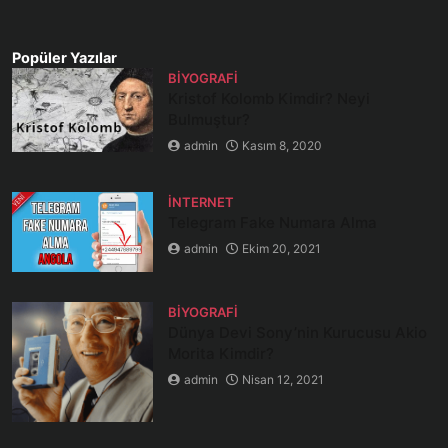
Popüler Yazılar
BIYOGRAFI
Kristof Kolomb Kimdir? Neyi
Bulmuştur?
admin
Kasım 8, 2020
İNTERNET
Telegram Fake Numara Alma
admin
Ekim 20, 2021
BIYOGRAFI
Dünya Devi Sony’nin Kurucusu Akio
Morita Kimdir?
admin
Nisan 12, 2021