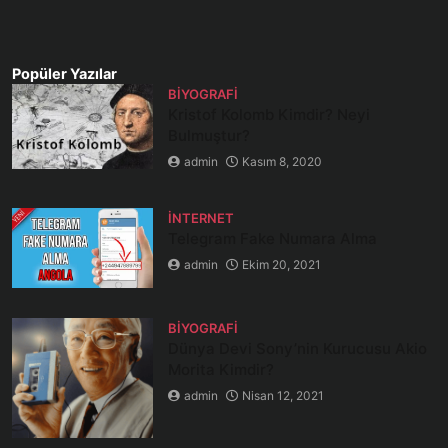
Popüler Yazılar
BIYOGRAFI
Kristof Kolomb Kimdir? Neyi
Bulmuştur?
admin
Kasım 8, 2020
İNTERNET
Telegram Fake Numara Alma
admin
Ekim 20, 2021
BIYOGRAFI
Dünya Devi Sony’nin Kurucusu Akio
Morita Kimdir?
admin
Nisan 12, 2021