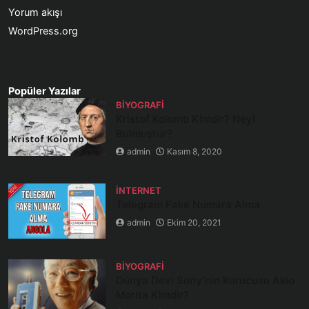
Yorum akışı
WordPress.org
Popüler Yazılar
BIYOGRAFI
Kristof Kolomb Kimdir? Neyi
Bulmuştur?
admin
Kasım 8, 2020
İNTERNET
Telegram Fake Numara Alma
admin
Ekim 20, 2021
BIYOGRAFI
Dünya Devi Sony’nin Kurucusu Akio
Morita Kimdir?