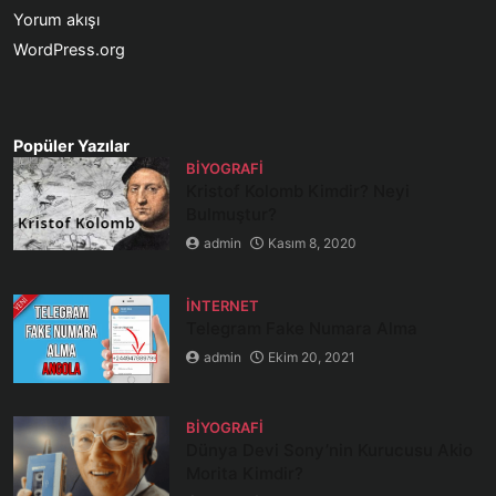
Yorum akışı
WordPress.org
Popüler Yazılar
BIYOGRAFI
Kristof Kolomb Kimdir? Neyi
Bulmuştur?
admin
Kasım 8, 2020
İNTERNET
Telegram Fake Numara Alma
admin
Ekim 20, 2021
BIYOGRAFI
Dünya Devi Sony’nin Kurucusu Akio
Morita Kimdir?