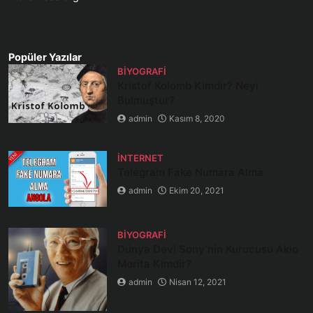
Popüler Yazılar
BIYOGRAFI
Kristof Kolomb Kimdir? Neyi
Bulmuştur?
admin
Kasım 8, 2020
İNTERNET
Telegram Fake Numara Alma
admin
Ekim 20, 2021
BIYOGRAFI
Dünya Devi Sony’nin Kurucusu Akio
Morita Kimdir?
admin
Nisan 12, 2021