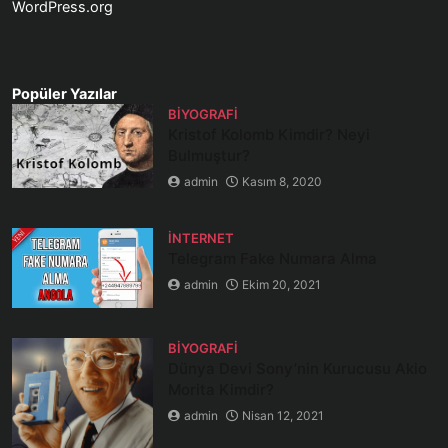
WordPress.org
Popüler Yazılar
BIYOGRAFI
Kristof Kolomb Kimdir? Neyi
Bulmuştur?
admin
Kasım 8, 2020
İNTERNET
Telegram Fake Numara Alma
admin
Ekim 20, 2021
BIYOGRAFI
Dünya Devi Sony’nin Kurucusu Akio
Morita Kimdir?
admin
Nisan 12, 2021