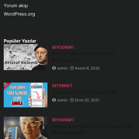
Yorum akışı
WordPress.org
Popüler Yazılar
BIYOGRAFI
Kristof Kolomb Kimdir? Neyi
Bulmuştur?
admin
Kasım 8, 2020
İNTERNET
Telegram Fake Numara Alma
admin
Ekim 20, 2021
BIYOGRAFI
Dünya Devi Sony’nin Kurucusu Akio
Morita Kimdir?