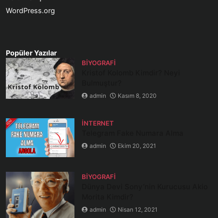
WordPress.org
Popüler Yazılar
BIYOGRAFI
Kristof Kolomb Kimdir? Neyi
Bulmuştur?
admin
Kasım 8, 2020
İNTERNET
Telegram Fake Numara Alma
admin
Ekim 20, 2021
BIYOGRAFI
Dünya Devi Sony’nin Kurucusu Akio
Morita Kimdir?
admin
Nisan 12, 2021