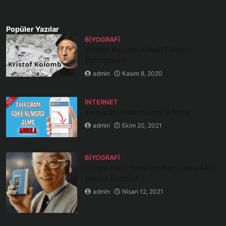
Popüler Yazılar
BIYOGRAFI
Kristof Kolomb Kimdir? Neyi
Bulmuştur?
admin
Kasım 8, 2020
İNTERNET
Telegram Fake Numara Alma
admin
Ekim 20, 2021
BIYOGRAFI
Dünya Devi Sony’nin Kurucusu Akio
Morita Kimdir?
admin
Nisan 12, 2021