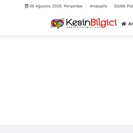
Skip
06 Ağustos 2026, Perşembe
Anasayfa
Gizlilik Pol
to
content
A