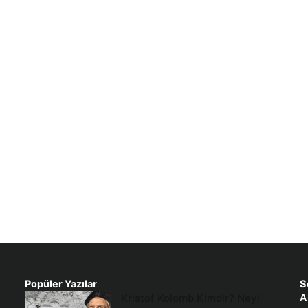
Popüler Yazılar
S
Kristof Kolomb Kimdir? Neyi
A