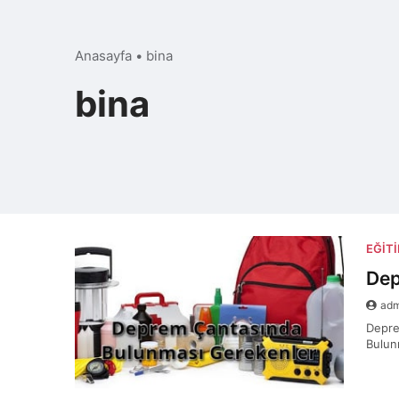
Anasayfa
•
bina
bina
EĞIT
Dep
ad
Depre
Bulun
sonr