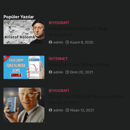
Popüler Yazılar
BIYOGRAFI
Kristof Kolomb Kimdir? Neyi
Bulmuştur?
admin
Kasım 8, 2020
İNTERNET
Telegram Fake Numara Alma
admin
Ekim 20, 2021
BIYOGRAFI
Dünya Devi Sony’nin Kurucusu Akio
Morita Kimdir?
admin
Nisan 12, 2021