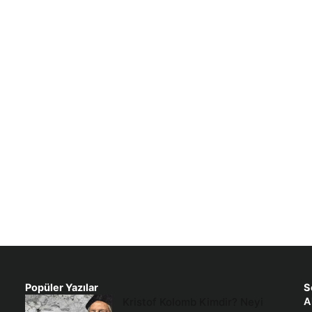
Popüler Yazılar
S
Kristof Kolomb Kimdir? Neyi
A