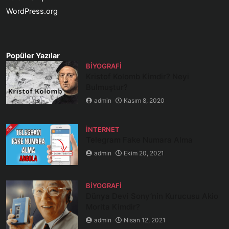
WordPress.org
Popüler Yazılar
BIYOGRAFI
Kristof Kolomb Kimdir? Neyi
Bulmuştur?
admin
Kasım 8, 2020
İNTERNET
Telegram Fake Numara Alma
admin
Ekim 20, 2021
BIYOGRAFI
Dünya Devi Sony’nin Kurucusu Akio
Morita Kimdir?
admin
Nisan 12, 2021