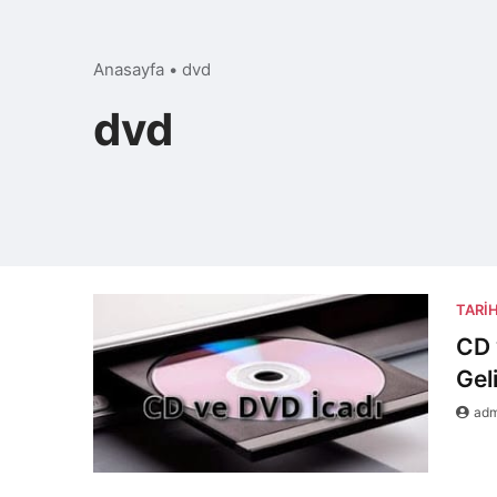
Anasayfa
•
dvd
dvd
TARI
CD 
Gel
ad