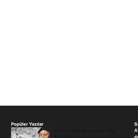
Popüler Yazılar
S
Kristof Kolomb Kimdir? Neyi
A
Bulmuştur?