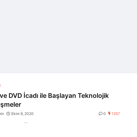
H
ve DVD İcadı ile Başlayan Teknolojik
işmeler
min
Ekim 9, 2020
0
1257
…