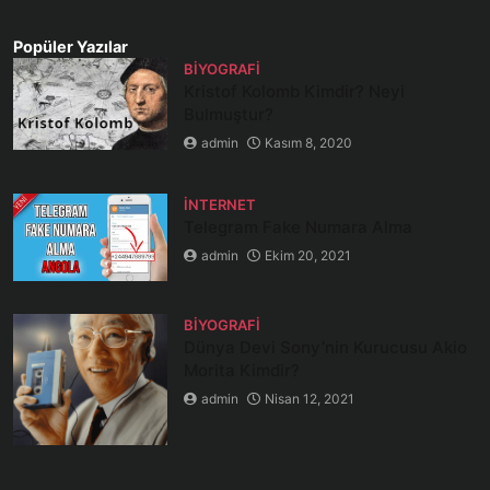
Popüler Yazılar
BIYOGRAFI
Kristof Kolomb Kimdir? Neyi
Bulmuştur?
admin
Kasım 8, 2020
İNTERNET
Telegram Fake Numara Alma
admin
Ekim 20, 2021
BIYOGRAFI
Dünya Devi Sony’nin Kurucusu Akio
Morita Kimdir?
admin
Nisan 12, 2021