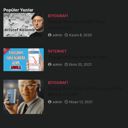
Popüler Yazılar
BIYOGRAFI
Kristof Kolomb Kimdir? Neyi
Bulmuştur?
admin
Kasım 8, 2020
İNTERNET
Telegram Fake Numara Alma
admin
Ekim 20, 2021
BIYOGRAFI
Dünya Devi Sony’nin Kurucusu Akio
Morita Kimdir?
admin
Nisan 12, 2021