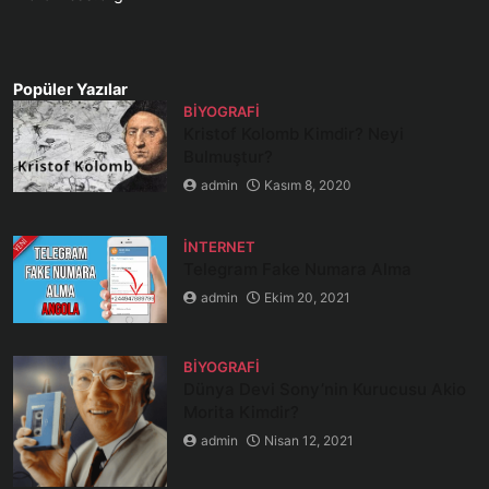
Popüler Yazılar
BIYOGRAFI
Kristof Kolomb Kimdir? Neyi
Bulmuştur?
admin
Kasım 8, 2020
İNTERNET
Telegram Fake Numara Alma
admin
Ekim 20, 2021
BIYOGRAFI
Dünya Devi Sony’nin Kurucusu Akio
Morita Kimdir?
admin
Nisan 12, 2021