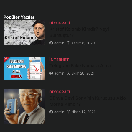
Popüler Yazılar
BIYOGRAFI
Kristof Kolomb Kimdir? Neyi
Bulmuştur?
admin
Kasım 8, 2020
İNTERNET
Telegram Fake Numara Alma
admin
Ekim 20, 2021
BIYOGRAFI
Dünya Devi Sony’nin Kurucusu Akio
Morita Kimdir?
admin
Nisan 12, 2021