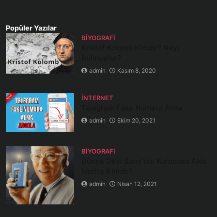
Popüler Yazılar
BIYOGRAFI
Kristof Kolomb Kimdir? Neyi
Bulmuştur?
admin
Kasım 8, 2020
İNTERNET
Telegram Fake Numara Alma
admin
Ekim 20, 2021
BIYOGRAFI
Dünya Devi Sony’nin Kurucusu Akio
Morita Kimdir?
admin
Nisan 12, 2021