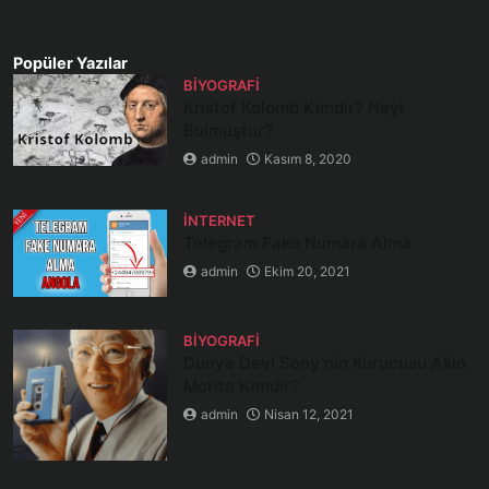
Popüler Yazılar
BIYOGRAFI
Kristof Kolomb Kimdir? Neyi
Bulmuştur?
admin
Kasım 8, 2020
İNTERNET
Telegram Fake Numara Alma
admin
Ekim 20, 2021
BIYOGRAFI
Dünya Devi Sony’nin Kurucusu Akio
Morita Kimdir?
admin
Nisan 12, 2021