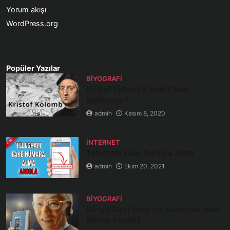
Yorum akışı
WordPress.org
Popüler Yazılar
BIYOGRAFI
Kristof Kolomb Kimdir? Neyi
Bulmuştur?
admin
Kasım 8, 2020
İNTERNET
Telegram Fake Numara Alma
admin
Ekim 20, 2021
BIYOGRAFI
Dünya Devi Sony’nin Kurucusu Akio
Morita Kimdir?