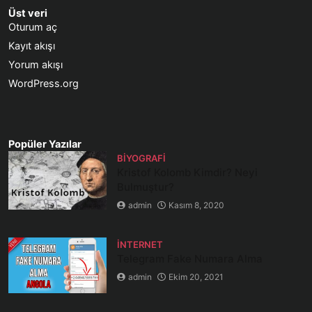
Üst veri
Oturum aç
Kayıt akışı
Yorum akışı
WordPress.org
Popüler Yazılar
BIYOGRAFI
Kristof Kolomb Kimdir? Neyi
Bulmuştur?
admin
Kasım 8, 2020
İNTERNET
Telegram Fake Numara Alma
admin
Ekim 20, 2021