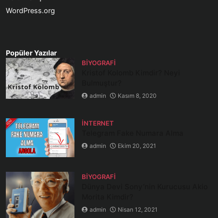
WordPress.org
Popüler Yazılar
BIYOGRAFI
Kristof Kolomb Kimdir? Neyi
Bulmuştur?
admin
Kasım 8, 2020
İNTERNET
Telegram Fake Numara Alma
admin
Ekim 20, 2021
BIYOGRAFI
Dünya Devi Sony’nin Kurucusu Akio
Morita Kimdir?
admin
Nisan 12, 2021