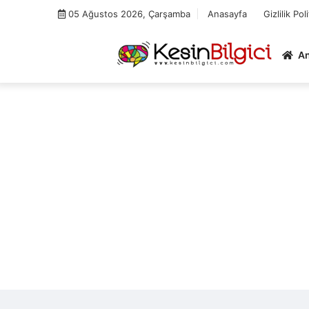
Skip
05 Ağustos 2026, Çarşamba
Anasayfa
Gizlilik Pol
to
content
A