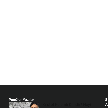
Popüler Yazılar
S
Kristof Kolomb Kimdir? Neyi
A