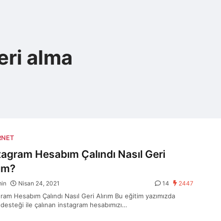
eri alma
RNET
tagram Hesabım Çalındı Nasıl Geri
rım?
min
Nisan 24, 2021
14
2447
gram Hesabım Çalındı Nasıl Geri Alırım Bu eğitim yazımızda
 desteği ile çalınan instagram hesabımızı…