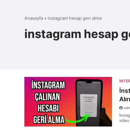
Anasayfa
•
instagram hesap geri alma
instagram hesap g
İNTE
İns
Alı
ad
İnsta
video