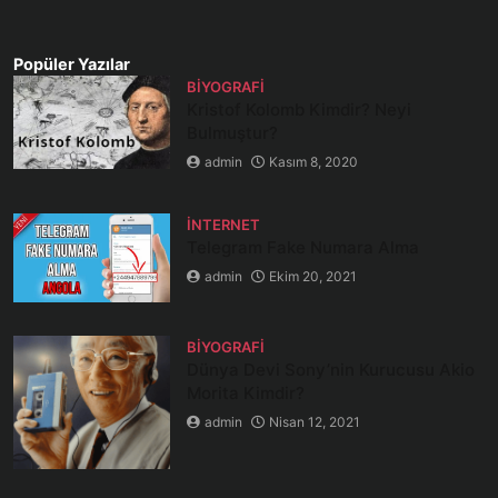
Popüler Yazılar
BIYOGRAFI
Kristof Kolomb Kimdir? Neyi
Bulmuştur?
admin
Kasım 8, 2020
İNTERNET
Telegram Fake Numara Alma
admin
Ekim 20, 2021
BIYOGRAFI
Dünya Devi Sony’nin Kurucusu Akio
Morita Kimdir?
admin
Nisan 12, 2021