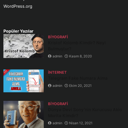
WordPress.org
Popüler Yazılar
BIYOGRAFI
Kristof Kolomb Kimdir? Neyi
Bulmuştur?
admin
Kasım 8, 2020
İNTERNET
Telegram Fake Numara Alma
admin
Ekim 20, 2021
BIYOGRAFI
Dünya Devi Sony’nin Kurucusu Akio
Morita Kimdir?
admin
Nisan 12, 2021