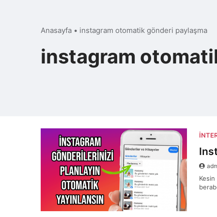
Anasayfa
•
instagram otomatik gönderi paylaşma
instagram otomati
İNTE
Ins
ad
Kesin
berab