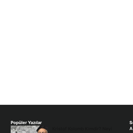
Popüler Yazılar
S
Kristof Kolomb Kimdir? Neyi
A