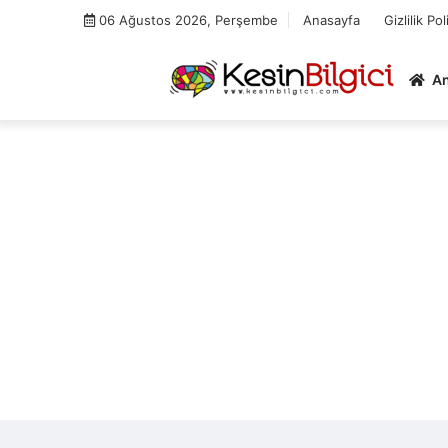
Skip
06 Ağustos 2026, Perşembe
Anasayfa
Gizlilik Pol
to
content
A