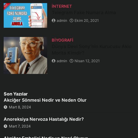
İNTERNET
Telegram Fake Numara Alma
admin
Ekim 20, 2021
BIYOGRAFI
Dünya Devi Sony’nin Kurucusu Akio
Morita Kimdir?
admin
Nisan 12, 2021
Son Yazılar
Akciğer Sönmesi Nedir ve Neden Olur
Mart 8, 2024
Anoreksiya Nervoza Hastalığı Nedir?
Mart 7, 2024