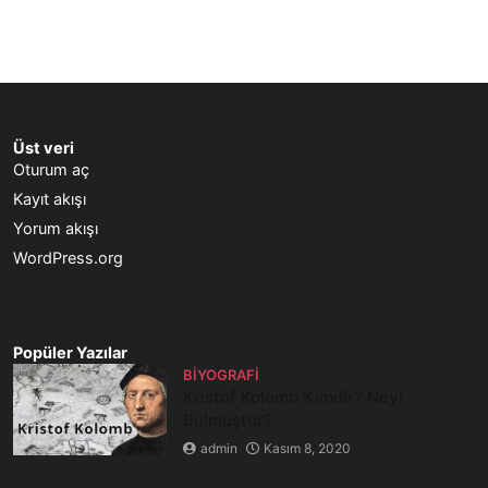
Üst veri
Oturum aç
Kayıt akışı
Yorum akışı
WordPress.org
Popüler Yazılar
BIYOGRAFI
Kristof Kolomb Kimdir? Neyi
Bulmuştur?
admin
Kasım 8, 2020