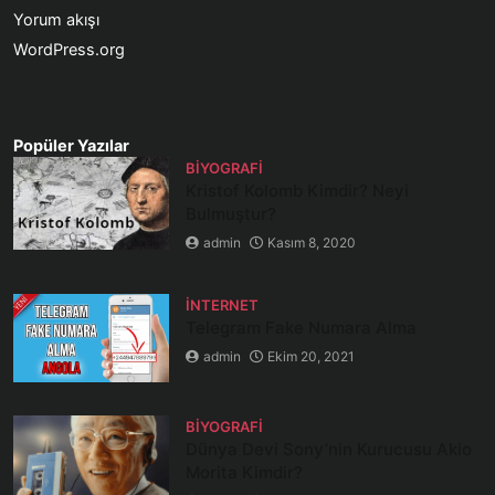
Yorum akışı
WordPress.org
Popüler Yazılar
BIYOGRAFI
Kristof Kolomb Kimdir? Neyi
Bulmuştur?
admin
Kasım 8, 2020
İNTERNET
Telegram Fake Numara Alma
admin
Ekim 20, 2021
BIYOGRAFI
Dünya Devi Sony’nin Kurucusu Akio
Morita Kimdir?