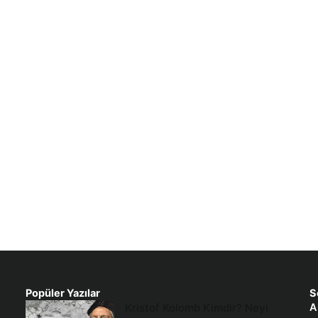
Popüler Yazılar
S
Kristof Kolomb Kimdir? Neyi
A