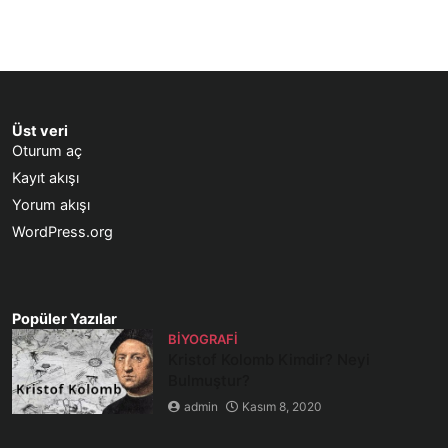
Üst veri
Oturum aç
Kayıt akışı
Yorum akışı
WordPress.org
Popüler Yazılar
BIYOGRAFI
Kristof Kolomb Kimdir? Neyi
Bulmuştur?
admin
Kasım 8, 2020