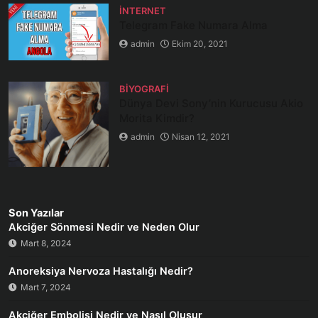
İNTERNET
Telegram Fake Numara Alma
admin
Ekim 20, 2021
BIYOGRAFI
Dünya Devi Sony’nin Kurucusu Akio
Morita Kimdir?
admin
Nisan 12, 2021
Son Yazılar
Akciğer Sönmesi Nedir ve Neden Olur
Mart 8, 2024
Anoreksiya Nervoza Hastalığı Nedir?
Mart 7, 2024
Akciğer Embolisi Nedir ve Nasıl Oluşur