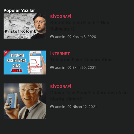
Popüler Yazılar
BIYOGRAFI
Kristof Kolomb Kimdir? Neyi
Bulmuştur?
admin
Kasım 8, 2020
İNTERNET
Telegram Fake Numara Alma
admin
Ekim 20, 2021
BIYOGRAFI
Dünya Devi Sony’nin Kurucusu Akio
Morita Kimdir?
admin
Nisan 12, 2021