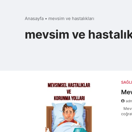
Anasayfa
•
mevsim ve hastalıkları
mevsim ve hastalık
SAĞL
Mev
ad
Mevsi
coğra