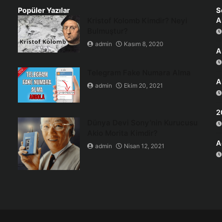
Popüler Yazılar
S
Kristof Kolomb Kimdir? Neyi
A
Bulmuştur?
admin
Kasım 8, 2020
A
Telegram Fake Numara Alma
A
admin
Ekim 20, 2021
2
Dünya Devi Sony’nin Kurucusu
Akio Morita Kimdir?
A
admin
Nisan 12, 2021