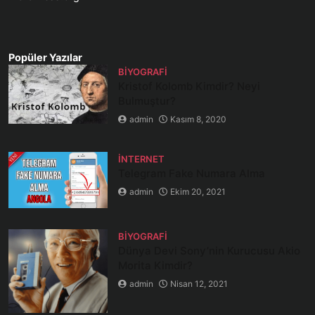
Popüler Yazılar
BIYOGRAFI
Kristof Kolomb Kimdir? Neyi
Bulmuştur?
admin
Kasım 8, 2020
İNTERNET
Telegram Fake Numara Alma
admin
Ekim 20, 2021
BIYOGRAFI
Dünya Devi Sony’nin Kurucusu Akio
Morita Kimdir?
admin
Nisan 12, 2021