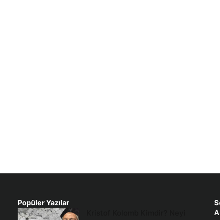
Popüler Yazılar
S
Kristof Kolomb Kimdir? Neyi
A