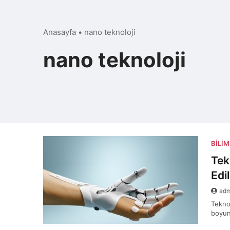
Anasayfa
•
nano teknoloji
nano teknoloji
BILIM
Tek
Edil
ad
Teknol
boyun