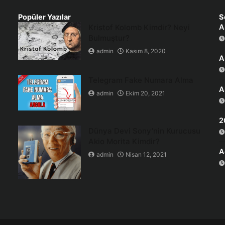
Popüler Yazılar
S
Kristof Kolomb Kimdir? Neyi
A
Bulmuştur?
admin
Kasım 8, 2020
A
Telegram Fake Numara Alma
A
admin
Ekim 20, 2021
2
Dünya Devi Sony’nin Kurucusu
Akio Morita Kimdir?
A
admin
Nisan 12, 2021