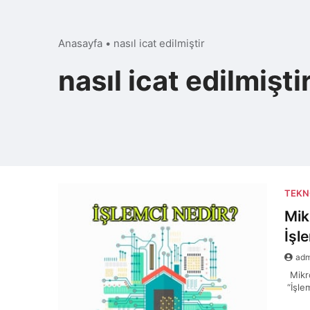
Anasayfa
•
nasıl icat edilmiştir
nasıl icat edilmişti
TEKN
Mik
İşle
ad
Mikro
“İşlem